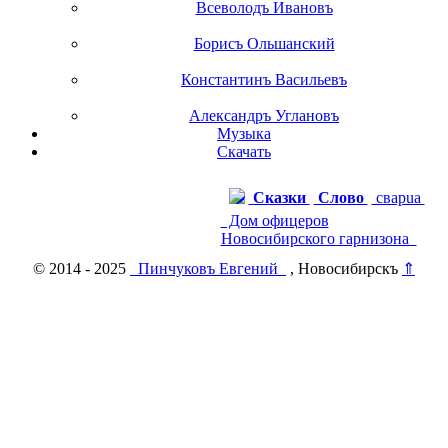
Всеволодъ Ивановъ
Борисъ Ольшанский
Константинъ Васильевъ
Александръ Углановъ
Музыка
Скачать
Сказки
Слово
сварuа
Дом офицеров
Новосибирского гарнизона
© 2014 - 2025
Пинчуковъ Евгений
, Новосибирскъ
⇑