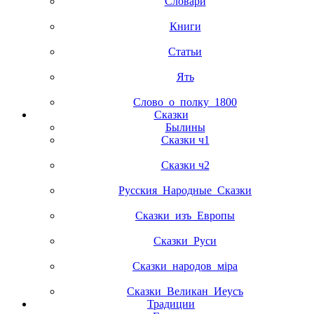
Словари
Книги
Статьи
Ять
Слово_о_полку_1800
Сказки
Былины
Сказки ч1
Сказки ч2
Русския_Народные_Сказки
Сказки_изъ_Европы
Сказки_Руси
Сказки_народов_мiра
Сказки_Великан_Иеусъ
Традиции