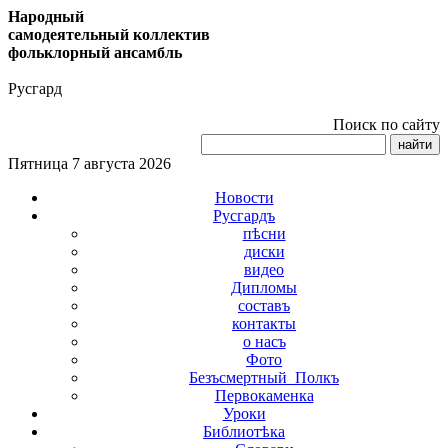
Народный
самодеятельный коллектив
фольклорный ансамбль
Русгард
Поиск по сайту
Пятница 7 августа 2026
Новости
Русгардъ
пѣсни
диски
видео
Дипломы
составъ
контакты
о насъ
Фото
Безъсмертный_Полкъ
Первокаменка
Уроки
Библиотѣка