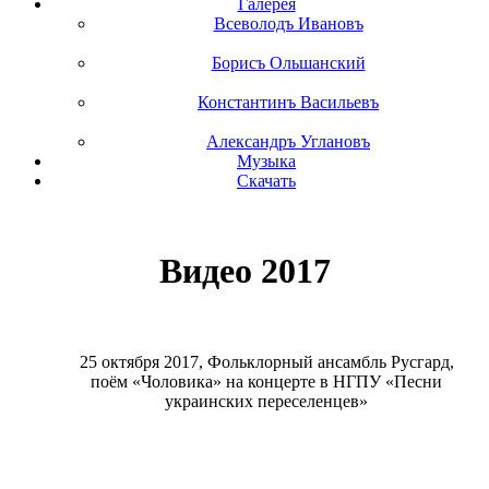
Галерея
Всеволодъ Ивановъ
Борисъ Ольшанский
Константинъ Васильевъ
Александръ Углановъ
Музыка
Скачать
Видео 2017
25 октября 2017, Фольклорный ансамбль Русгард,
поём «Чоловика» на концерте в НГПУ «Песни
украинских переселенцев»