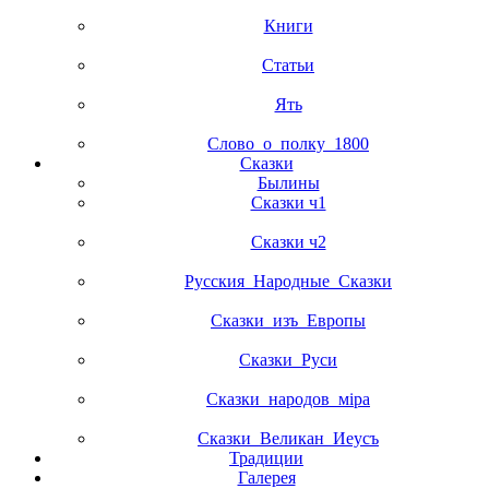
Книги
Статьи
Ять
Слово_о_полку_1800
Сказки
Былины
Сказки ч1
Сказки ч2
Русския_Народные_Сказки
Сказки_изъ_Европы
Сказки_Руси
Сказки_народов_мiра
Сказки_Великан_Иеусъ
Традиции
Галерея