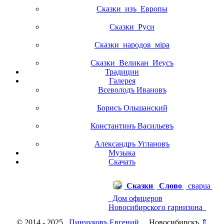
Сказки_изъ_Европы
Сказки_Руси
Сказки_народов_мiра
Сказки_Великан_Иеусъ
Традиции
Галерея
Всеволодъ Ивановъ
Борисъ Ольшанский
Константинъ Васильевъ
Александръ Углановъ
Музыка
Скачать
Сказки
Слово
сварuа
Дом офицеров
Новосибирского гарнизона
© 2014 - 2025
Пинчуковъ Евгений
, Новосибирскъ
⇑