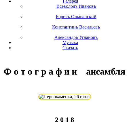
Галерея
Всеволодъ Ивановъ
Борисъ Ольшанский
Константинъ Васильевъ
Александръ Углановъ
Музыка
Скачать
Ф о т о г р а ф и и ансамбля
2 0 1 8