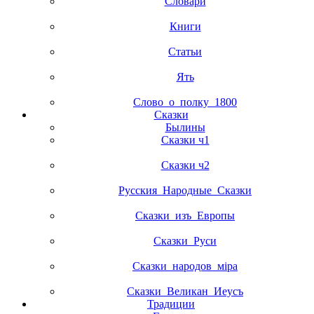
Словари
Книги
Статьи
Ять
Слово_о_полку_1800
Сказки
Былины
Сказки ч1
Сказки ч2
Русския_Народные_Сказки
Сказки_изъ_Европы
Сказки_Руси
Сказки_народов_мiра
Сказки_Великан_Иеусъ
Традиции