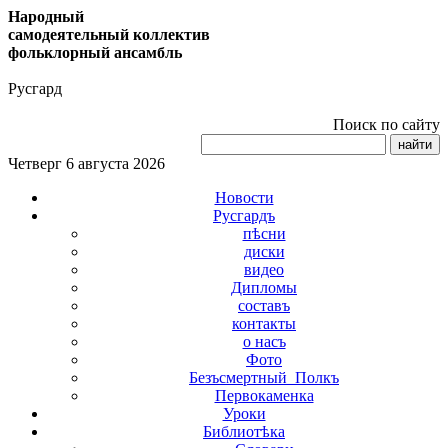
Народный
самодеятельный коллектив
фольклорный ансамбль
Русгард
Поиск по сайту
Четверг 6 августа 2026
Новости
Русгардъ
пѣсни
диски
видео
Дипломы
составъ
контакты
о насъ
Фото
Безъсмертный_Полкъ
Первокаменка
Уроки
Библиотѣка