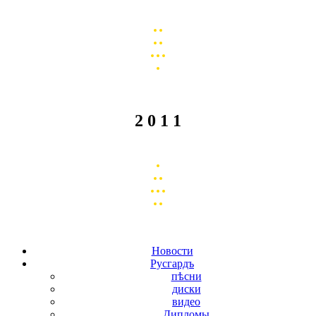
2 0 1 1
Новости
Русгардъ
пѣсни
диски
видео
Дипломы