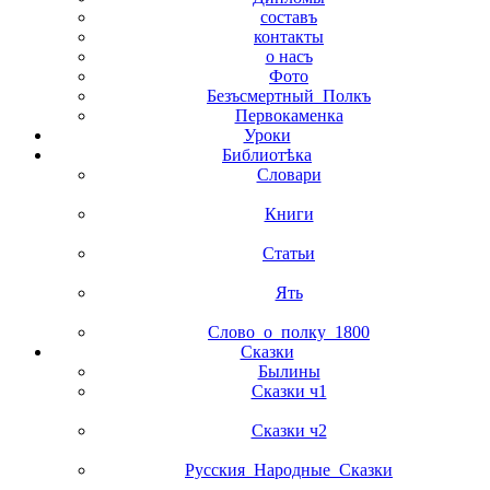
составъ
контакты
о насъ
Фото
Безъсмертный_Полкъ
Первокаменка
Уроки
Библиотѣка
Словари
Книги
Статьи
Ять
Слово_о_полку_1800
Сказки
Былины
Сказки ч1
Сказки ч2
Русския_Народные_Сказки