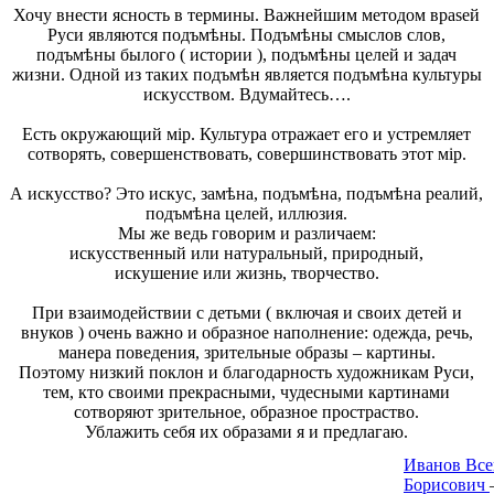
Хочу внести ясность в термины. Важнейшим методом враsей
Руси являются подъмѣны. Подъмѣны смыслов слов,
подъмѣны былого ( истории ), подъмѣны целей и задач
жизни. Одной из таких подъмѣн является подъмѣна культуры
искусством. Вдумайтесь….
Есть окружающий мiр. Культура отражает его и устремляет
сотворять, совершенствовать, совершинствовать этот мiр.
А искусство? Это искус, замѣна, подъмѣна, подъмѣна реалий,
подъмѣна целей, иллюзия.
Мы же ведь говорим и различаем:
искусственный
или
натуральный, природный
,
искушение
или
жизнь, творчество
.
При взаимодействии с детьми ( включая и своих детей и
внуков ) очень важно и образное наполнение: одежда, речь,
манера поведения, зрительные образы – картины.
Поэтому низкий поклон и благодарность художникам Руси,
тем, кто своими прекрасными, чудесными картинами
сотворяют зрительное, образное простраство.
Ублажить себя их образами я и предлагаю.
Иванов Все
Борисович