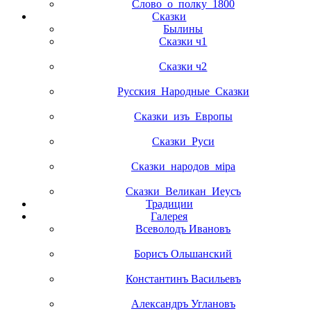
Слово_о_полку_1800
Сказки
Былины
Сказки ч1
Сказки ч2
Русския_Народные_Сказки
Сказки_изъ_Европы
Сказки_Руси
Сказки_народов_мiра
Сказки_Великан_Иеусъ
Традиции
Галерея
Всеволодъ Ивановъ
Борисъ Ольшанский
Константинъ Васильевъ
Александръ Углановъ