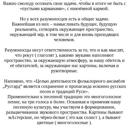
Важно смолоду осознать свои задачи, чтобы в итоге не быть с
«пустыми карманами», с никчёмной кармой.
Но у всех разумоносцев есть и общие задачи.
Важнейшая из них – намысливать будущее, будущую
реальноять, сотворять окружающее пространство,
окружающий мiр, в том числе и для вновь приходящих
человеков.
Разумоносцы несут ответственность за то, что и как мыслят,
что рекут ( глаголят ), какими звуками наполняют
пространство, за окружающую атмосферу, за нашу обитель и
её обитателей, за окружающие нас картины, включая и
рукотворные.
Напомню, что «Целью деятельности фольклорного ансамбля
„Русгард“ является сохранение и пропаганда исконно русских
песен и традиций Руси».
Применительно к песенной традиции это многоголосное
пение, на три голоса и более. Осваивая и применяя нашу
песенную культуру, мы участвуем в формировании,
разъцвечивании звукового пространства. Картины бывают
мАстерские, но чёрно-белые ( это как солист ), а бывают
цветные ( многоголосные ).