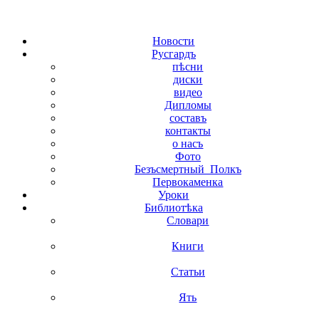
Новости
Русгардъ
пѣсни
диски
видео
Дипломы
составъ
контакты
о насъ
Фото
Безъсмертный_Полкъ
Первокаменка
Уроки
Библиотѣка
Словари
Книги
Статьи
Ять