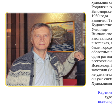
художник с
Родился в г
Беломорске 
1950 года.
Закончил Т
Художестве
Училище.
Вначале св
выставлялс
выставках, 
были город
областные 
один раз вы
всесоюзной.
Всеволода 
заметили (ч
не удивител
он уже сост
Художников
Карти
худ
всеволо