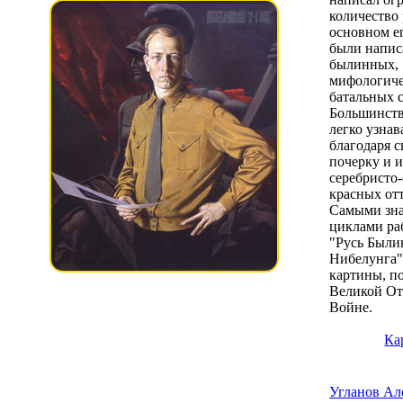
количество 
основном е
были напис
былинных,
мифологиче
батальных 
Большинств
легко узнав
благодаря 
почерку и 
серебристо
красных от
Самыми зн
циклами ра
"Русь Были
Нибелунга",
картины, п
Великой От
Войне.
Ка
Угланов Ал