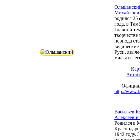
Ольшански
Михайлови
родился 25 
года, в Там
Главной те
творчестве 
периода ст
ведические
Руси, языче
мифы и лег
Кар
Автоб
Официал
http://www.b
Васильев К
Алексеевич
Родился в М
Краснодарск
1942 году. 
написал ог