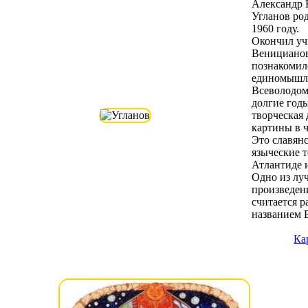
Александр 
Угланов род
1960 году.
Окончил у
Веницианов
познакомил
единомышл
Всеволодом
долгие годы
творческая
картины в ч
Это славян
языческие 
Атлантиде 
Одно из лу
произведен
считается р
названием 
Ка