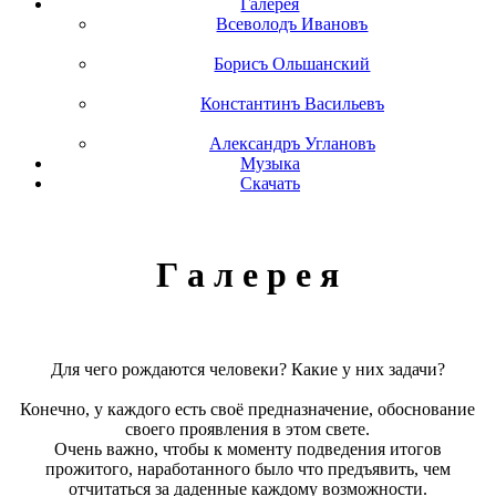
Галерея
Всеволодъ Ивановъ
Борисъ Ольшанский
Константинъ Васильевъ
Александръ Углановъ
Музыка
Скачать
Г а л е р е я
Для чего рождаются человеки? Какие у них задачи?
Конечно, у каждого есть своё предназначение, обоснование
своего проявления в этом свете.
Очень важно, чтобы к моменту подведения итогов
прожитого, наработанного было что предъявить, чем
отчитаться за даденные каждому возможности.