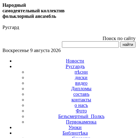
Народный
самодеятельный коллектив
фольклорный ансамбль
Русгард
Поиск по сайту
Воскресенье 9 августа 2026
Новости
Русгардъ
пѣсни
диски
видео
Дипломы
составъ
контакты
о насъ
Фото
Безъсмертный_Полкъ
Первокаменка
Уроки
Библиотѣка