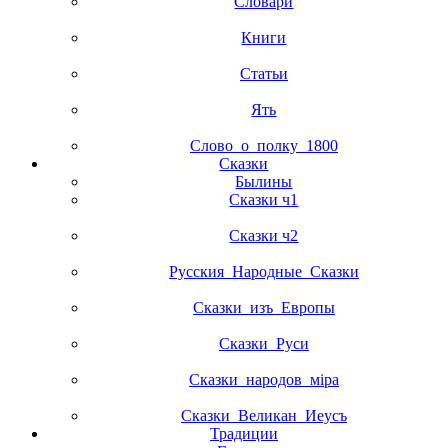
Словари
Книги
Статьи
Ять
Слово_о_полку_1800
Сказки
Былины
Сказки ч1
Сказки ч2
Русския_Народные_Сказки
Сказки_изъ_Европы
Сказки_Руси
Сказки_народов_мiра
Сказки_Великан_Иеусъ
Традиции