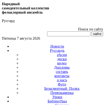
Народный
самодеятельный коллектив
фольклорный ансамбль
Русгард
Поиск по сайту
Пятница 7 августа 2026
Новости
Русгардъ
пѣсни
диски
видео
Дипломы
составъ
контакты
о насъ
Фото
Безъсмертный_Полкъ
Первокаменка
Уроки
Библиотѣка